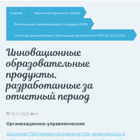
Главная
Научно-методическая служба
Региональная инновационная площадка (РИП)
Отчетная документация о реализации деятельности РИП за 2024-2025
уч. год
Инновационные
образовательные
продукты,
разработанные за
отчетный период
19.11.2025
61
Организационно-управленческие
Школьная Программа наставничества, включающая в