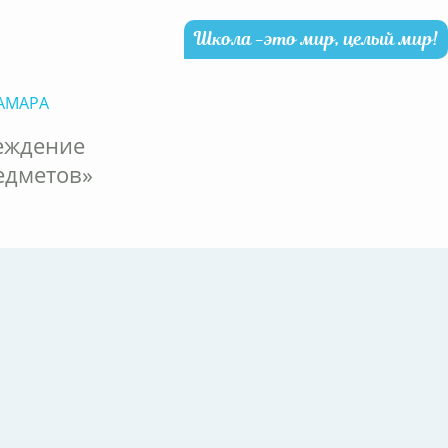
Школа -это мир, целый мир!
АМАРА
еждение
едметов»