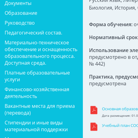
Русский язык, Лите
Документы
Биология, История,
Образование
Руководство
Форма обучения:
о
Педагогический состав.
Нормативный срок
Материально-техническое
обеспечение и оснащенность
Использование эле
образовательного процесса.
предусмотрено в от
Доступная среда.
№ 442)
Платные образовательные
Практика, предусм
услуги
предусмотрена
Финансово-хозяйственная
деятельность
Вакантные места для приема
Основная образов
(перевода)
Дата размещения: 01.0
Стипендии и иные виды
Учебный план СО
материальной поддержки