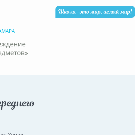
Школа -это мир, целый мир!
АМАРА
еждение
едметов»
реднего