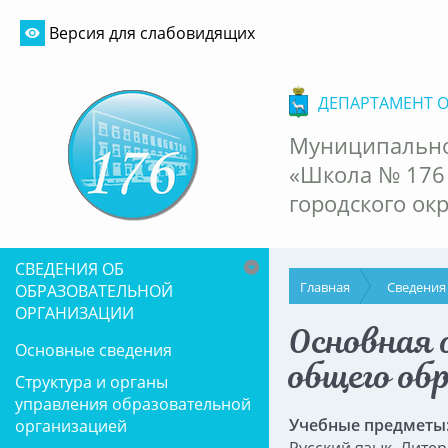
Версия для слабовидящих
ДЕПАРТАМЕНТ 
Муниципально
«Школа № 176
городского ок
СВЕДЕНИЯ ОБ
Главная
Сведения
ОБРАЗОВАТЕЛЬНОЙ
ОРГАНИЗАЦИИ
Основная 
Основные сведения
общего об
Структура и органы
управления образовательной
Учебные предметы
организацией