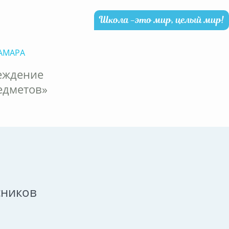
Школа -это мир, целый мир!
АМАРА
еждение
едметов»
сников