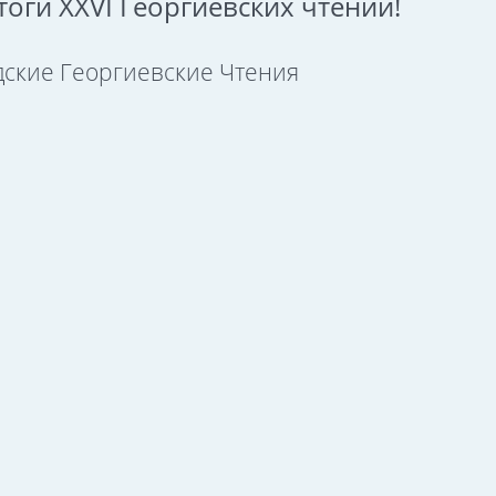
оги XXVI Георгиевских чтений!
ские Георгиевские Чтения