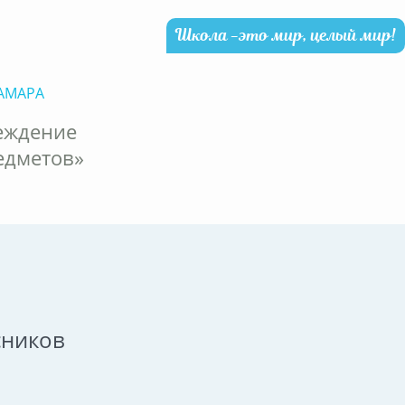
Школа -это мир, целый мир!
АМАРА
еждение
едметов»
сников