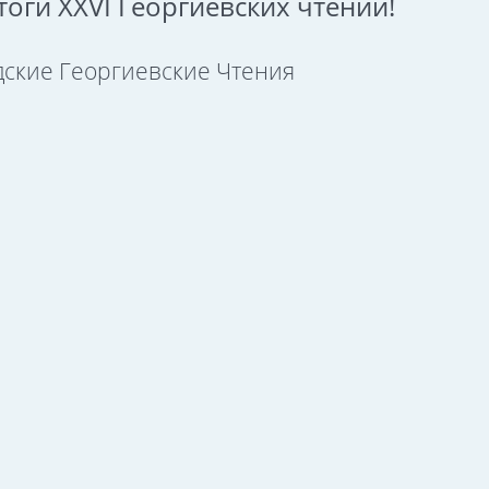
оги XXVI Георгиевских чтений!
ские Георгиевские Чтения